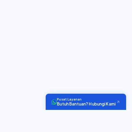
Pusat Layanan
Butuh Bantuan? Hubungi Kami
597+
74+